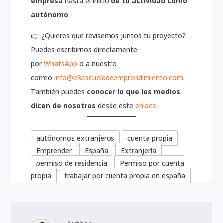
empresa
hasta el inicio
de tu actividad como
autónomo
.
👉 ¿Quieres que revisemos juntos tu proyecto?
Puedes escribirnos directamente
por
WhatsApp
o a nuestro
correo
i
nfo@e3escueladeemprendimiento.com
.
También puedes
conocer lo que los medios
dicen de nosotros
desde este
enlace
.
autónomos extranjeros
cuenta propia
Emprender
España
Extranjería
permiso de residencia
Permiso por cuenta
propia
trabajar por cuenta propia en españa
Author