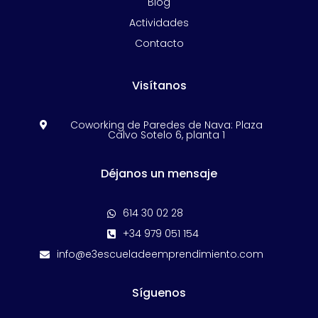
Blog
Actividades
Contacto
Visítanos
Coworking de Paredes de Nava: Plaza

Calvo Sotelo 6, planta 1
Déjanos un mensaje
614 30 02 28

+34 979 051 154

info@e3escueladeemprendimiento.com

Síguenos