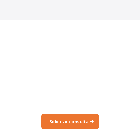
Inicia tu proceso con
acompañamiento
profesional
Analizamos tu situación y te orientamos sobre las
opciones reales para residir y trabajar en España.
Solicitar consulta