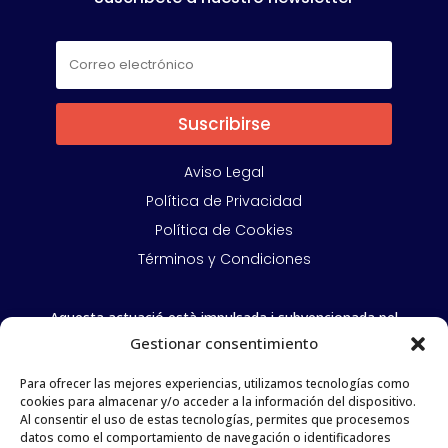
Suscribirse
Aviso Legal
Política de Privacidad
Política de Cookies
Términos y Condiciones
Aquesta actuació està impulsada i subvencionada pel
Departament d’Empresa i Treball i cofinançada per la
Gestionar consentimiento
Unió Europea mitjançant el Fons Social Europeu Plus.
Para ofrecer las mejores experiencias, utilizamos tecnologías como
Amb el suport
cookies para almacenar y/o acceder a la información del dispositivo.
Al consentir el uso de estas tecnologías, permites que procesemos
datos como el comportamiento de navegación o identificadores