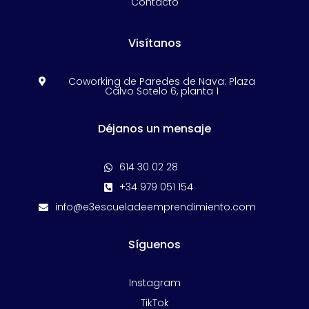
Contacto
Visítanos
Coworking de Paredes de Nava: Plaza

Calvo Sotelo 6, planta 1
Déjanos un mensaje
614 30 02 28

+34 979 051 154

info@e3escueladeemprendimiento.com

Síguenos
Instagram
TikTok