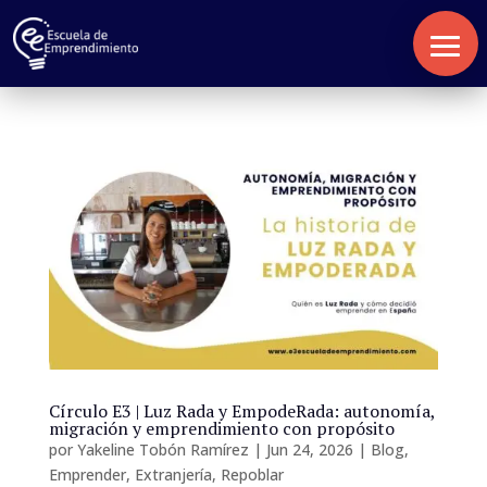
Inicio
Nosotros
Servicios
Círculo E3 | Luz Rada y EmpodeRada: autonomía,
Blog
migración y emprendimiento con propósito
por
Yakeline Tobón Ramírez
|
Jun 24, 2026
|
Blog
,
Contacto
Emprender
,
Extranjería
,
Repoblar