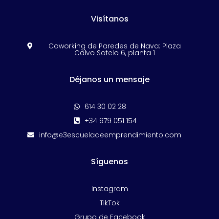
Visítanos
Coworking de Paredes de Nava: Plaza

Calvo Sotelo 6, planta 1
Déjanos un mensaje
614 30 02 28

+34 979 051 154

info@e3escueladeemprendimiento.com

Síguenos
Instagram
TikTok
Grupo de Facebook