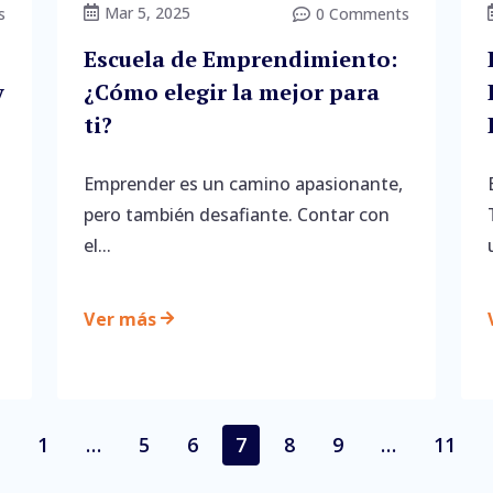
Mar 5, 2025
s

0 Comments

Escuela de Emprendimiento:
y
¿Cómo elegir la mejor para
ti?
Emprender es un camino apasionante,
a
pero también desafiante. Contar con
el...
Ver más

1
…
5
6
7
8
9
…
11