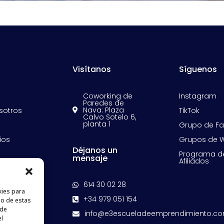
Visítanos
Síguenos
Coworking de
Instagram
Paredes de
Nava: Plaza
sotros
TikTok

Calvo Sotelo 6,
planta 1
Grupo de F
ios
Grupos de 
Déjanos un
Programa d
mensaje
Afiliados
des
o
614 30 02 28

kies para
+34 979 051 154

so de estas
 de
info@e3escueladeemprendimiento.c

el