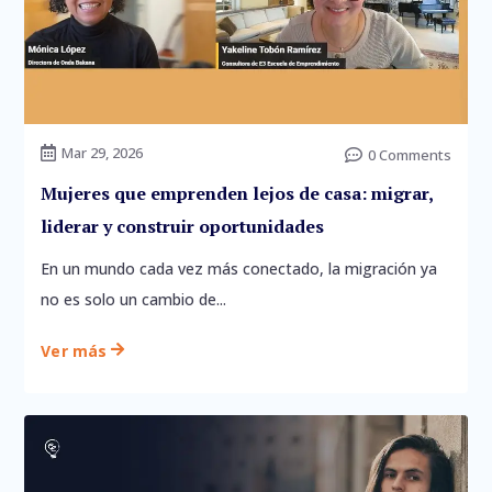
Mar 29, 2026
Inicio

0 Comments

Mujeres que emprenden lejos de casa: migrar,
Nosotros
liderar y construir oportunidades
Servicios
En un mundo cada vez más conectado, la migración ya
Blog
no es solo un cambio de...
Contacto
Ver más
