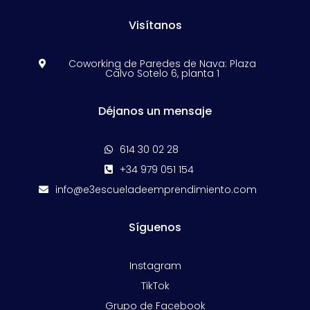
Visítanos
Coworking de Paredes de Nava: Plaza

Calvo Sotelo 6, planta 1
Déjanos un mensaje
614 30 02 28

+34 979 051 154

info@e3escueladeemprendimiento.com

Síguenos
Instagram
TikTok
Grupo de Facebook