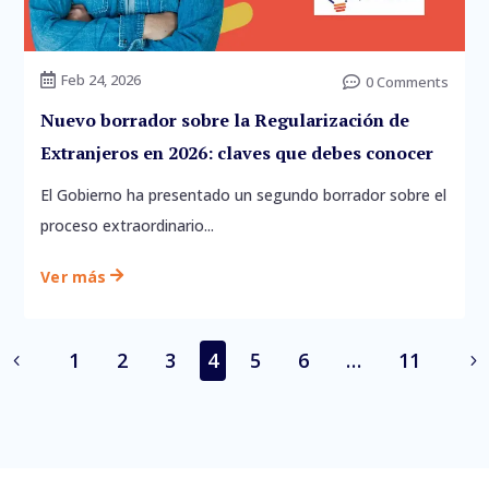
Feb 24, 2026

0 Comments

Nuevo borrador sobre la Regularización de
Extranjeros en 2026: claves que debes conocer
El Gobierno ha presentado un segundo borrador sobre el
proceso extraordinario...
Ver más

1
2
3
4
5
6
…
11