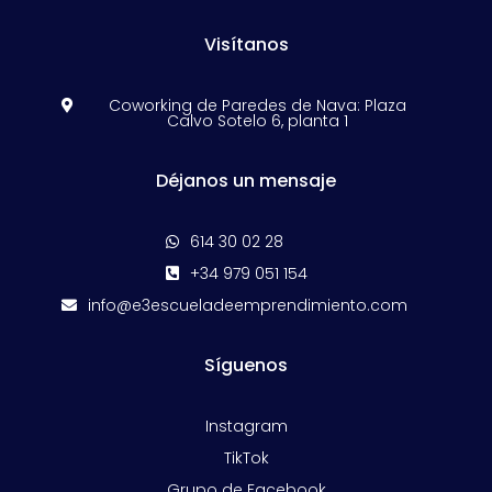
Visítanos
Coworking de Paredes de Nava: Plaza

Calvo Sotelo 6, planta 1
Déjanos un mensaje
614 30 02 28

+34 979 051 154

info@e3escueladeemprendimiento.com

Síguenos
Instagram
TikTok
Grupo de Facebook